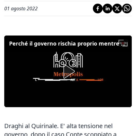
01 agosto 2022
Perché il governo rischia proprio mentre abbassa le bollette. Con Bonino, Sibilia, Viola e Zan - Integrale
Draghi al Quirinale. E' alta tensione nel
governo, dopo il caso Conte scoppiato a