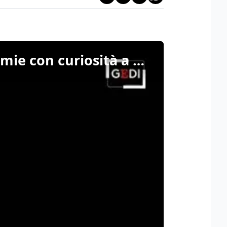
Metropolis/97 - Zerocalcare: "Aspetto il vaiolo delle scimmie con curiosità a Rebibbia"