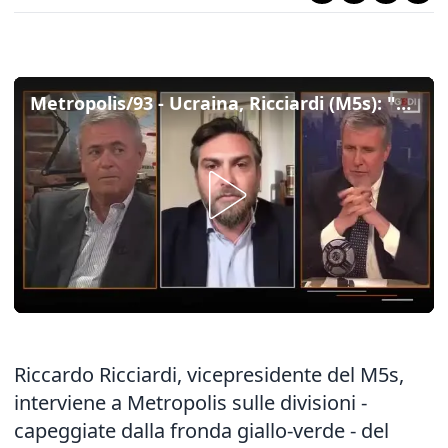
Metropolis/93 - Ucraina, Ricciardi (M5s): "Kiev ha più armi di Mosca. Invieremo anche testate nucleari?"
Riccardo Ricciardi, vicepresidente del M5s,
interviene a Metropolis sulle divisioni -
capeggiate dalla fronda giallo-verde - del