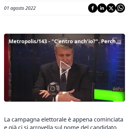
01 agosto 2022
Metropolis/143 - "C'entro anch'io?". Perché tutti guardano al centro. Con Bonino, Donzelli, Madia, Toti, Weber e Bebo
La campagna elettorale è appena cominciata
e già ci si arrovella sul nome del candidato