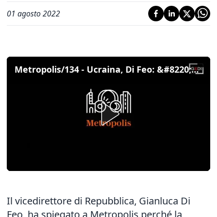
01 agosto 2022
Metropolis/134 - Ucraina, Di Feo: &#8220;Perché la Russia vuole dominare lo spazio e gli Usa ridisegnano i satelliti"
Il vicedirettore di Repubblica, Gianluca Di
Feo, ha spiegato a Metropolis perché la