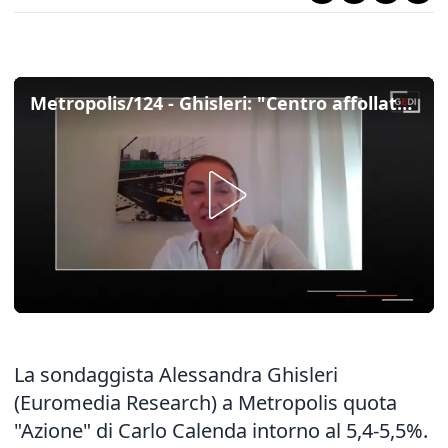
Metropolis/124 - Ghisleri: "Centro affollato di sigle ma non di voti, italiani cercano proposta forte"
La sondaggista Alessandra Ghisleri
(Euromedia Research) a Metropolis quota
"Azione" di Carlo Calenda intorno al 5,4-5,5%.