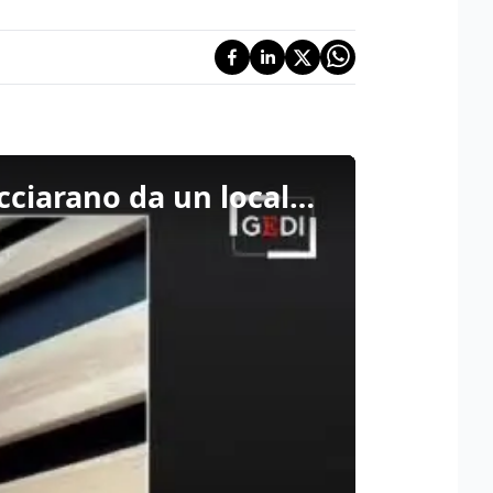
Metropolis/122 - Indianapolis, il racconto di Pelù: "Mi cacciarano da un locale a Londra e tornai in Italia"