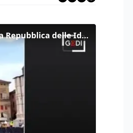
Metropolis/117 - Il messaggio del direttore Molinari dalla Repubblica delle Idee