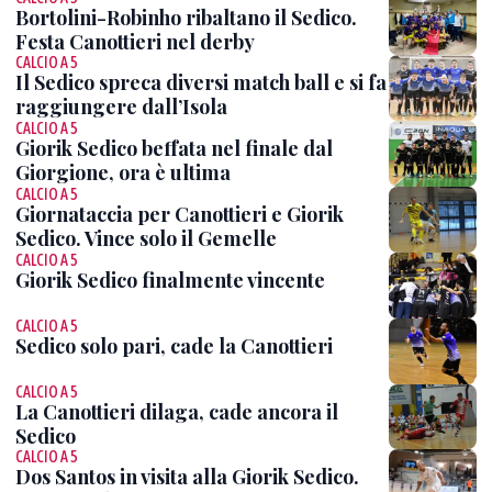
Bortolini-Robinho ribaltano il Sedico.
Festa Canottieri nel derby
CALCIO A 5
Il Sedico spreca diversi match ball e si fa
raggiungere dall’Isola
CALCIO A 5
Giorik Sedico beffata nel finale dal
Giorgione, ora è ultima
CALCIO A 5
Giornataccia per Canottieri e Giorik
Sedico. Vince solo il Gemelle
CALCIO A 5
Giorik Sedico finalmente vincente
CALCIO A 5
Sedico solo pari, cade la Canottieri
CALCIO A 5
La Canottieri dilaga, cade ancora il
Sedico
CALCIO A 5
Dos Santos in visita alla Giorik Sedico.