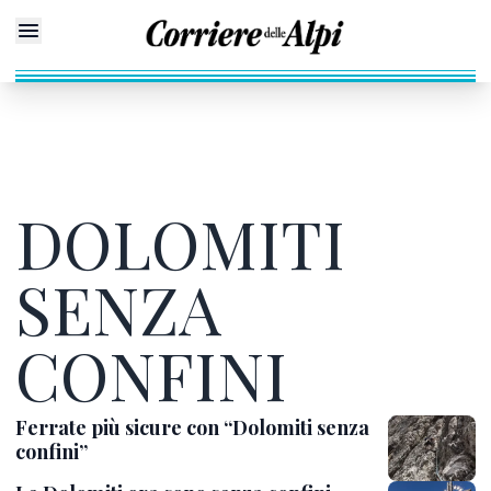
DOLOMITI
SENZA
CONFINI
Ferrate più sicure con “Dolomiti senza
confini”