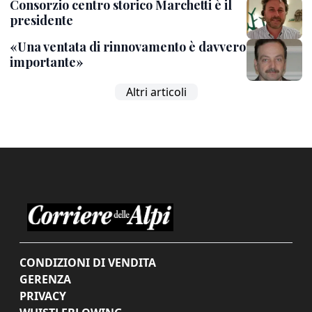
Consorzio centro storico Marchetti è il
presidente
«Una ventata di rinnovamento è davvero
importante»
Altri articoli
CONDIZIONI DI VENDITA
GERENZA
PRIVACY