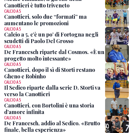
Canottieri è tutto triveneto
CALCIO A 5
Canottieri, solo due “formati” ma
aumentano le promozioni
CALCIO A 5
Calcio a 5, c’è un po’ di Fortogna negli
scudetti di Paolo Del Grosso
CALCIO A 5
De Francesch riparte dal Cosmos. «È un
progetto molto intessante»
CALCIO A 5
Canottieri, dopo il sì di Storti restano
Gheno e Robinho
CALCIO A 5
Il Sedico riparte dalla serie D. Storti va
verso la Canottieri
CALCIO A 5
Canottieri, con Bortolini è una storia
d’amore infinita
CALCIO A 5
De Francesch, addio al Sedico. «Brutto
finale, bella esperienza»