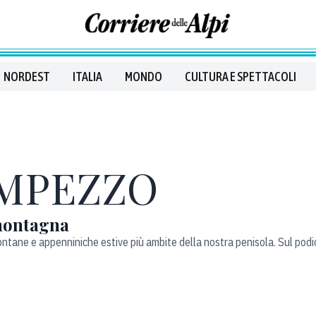
NORDEST
ITALIA
MONDO
CULTURA E SPETTACOLI
AMPEZZO
 montagna
i montane e appenniniche estive più ambite della nostra penisola. Sul po