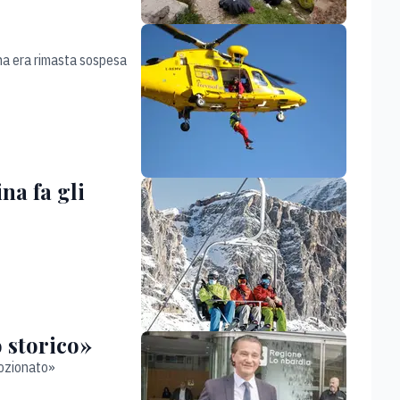
nna era rimasta sospesa
na fa gli
 storico»
mozionato»