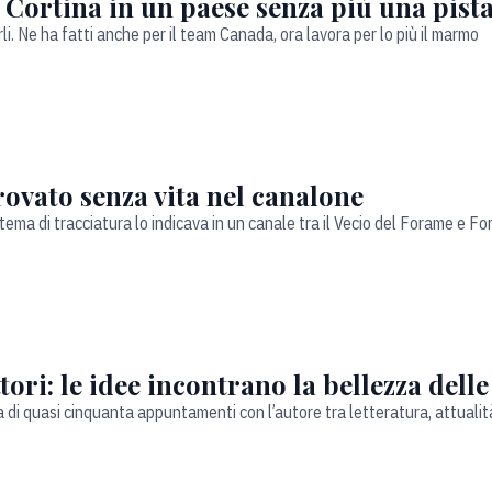
a Cortina in un paese senza più una pist
li. Ne ha fatti anche per il team Canada, ora lavora per lo più il marmo
trovato senza vita nel canalone
tema di tracciatura lo indicava in un canale tra il Vecio del Forame e For
tori: le idee incontrano la bellezza dell
a di quasi cinquanta appuntamenti con l’autore tra letteratura, attualit